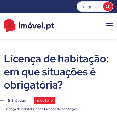
Skip
to
content
imóvel.pt News
Dicas e Notícias sobre o mundo do mercado imobiliário
Licença de habitação:
em que situações é
obrigatória?
Imobiliário
imóvel.pt
Licença de habitabilidade
Licença de habitação