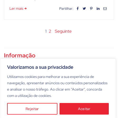
Ler mais
Partilhar:
Paginação
1
2
Seguinte
dos
conteúdos
Informação
Política de privacidade
Valorizamos a sua privacidade
Utilizamos cookies para melhorar a sua experiência de
Condições gerais de utilização
navegação, apresentar anúncios ou conteúdos personalizados
e analisar o nosso tráfego. Ao clicar em "Aceitar", concorda
com a utilização de cookies.
Rejeitar
Aceitar
©2026 imóvel.pt