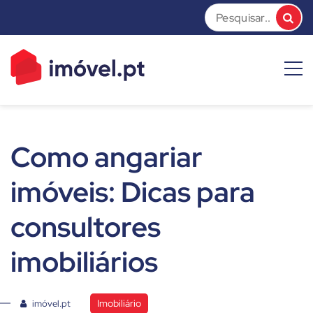
Skip
to
content
imóvel.pt News
Dicas e Notícias sobre o mundo do mercado imobiliário
Como angariar
imóveis: Dicas para
consultores
imobiliários
Imobiliário
imóvel.pt