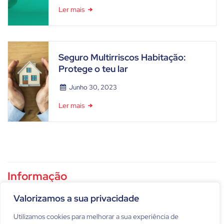
Ler mais
Seguro Multirriscos Habitação:
Protege o teu lar
Junho 30, 2023
Ler mais
Informação
Política de privacidade
Valorizamos a sua privacidade
Utilizamos cookies para melhorar a sua experiência de
Condições gerais de utilização