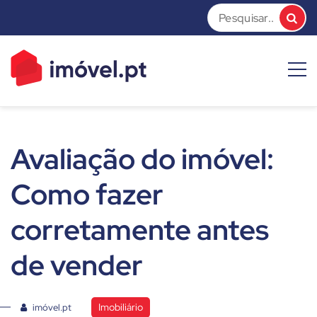
Skip
to
content
imóvel.pt News
Dicas e Notícias sobre o mundo do mercado imobiliário
Avaliação do imóvel:
Como fazer
corretamente antes
de vender
Imobiliário
imóvel.pt