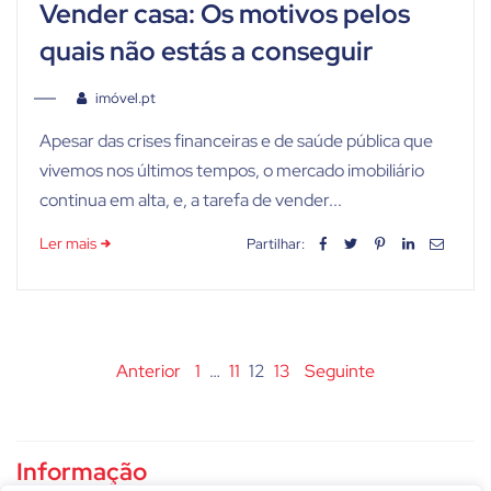
Vender casa: Os motivos pelos
quais não estás a conseguir
imóvel.pt
Apesar das crises financeiras e de saúde pública que
vivemos nos últimos tempos, o mercado imobiliário
continua em alta, e, a tarefa de vender...
Ler mais
Partilhar:
Paginação
Anterior
1
…
11
12
13
Seguinte
dos
conteúdos
Informação