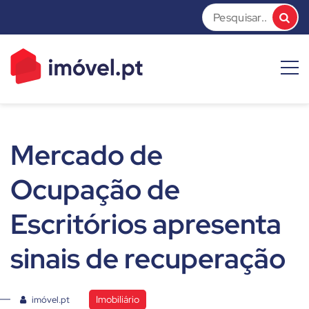
Skip
to
content
imóvel.pt News
Dicas e Notícias sobre o mundo do mercado imobiliário
Mercado de
Ocupação de
Escritórios apresenta
sinais de recuperação
Imobiliário
imóvel.pt