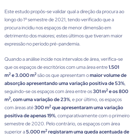
Este estudo propôs-se validar qual a direção da procura ao
longo do 1º semestre de 2021, tendo verificado que a
procura incidiu nos espaços de menor dimensão em
detrimento dos maiores; estes últimos que tiveram maior
expressão no período pré-pandemia.
Quando a análise incide nos intervalos de área, verifica-se
que os espaços de escritórios com uma área entre
1.501
2
2
m
e 3.000 m
são os que apresentam o
maior volume de
absorção apresentando uma variação positiva de 53%
,
2
seguindo-se os espaços com área entre os
301 m
e os 800
2
m
, com uma variação de 23%
, e por último, os espaços
2
com áreas até
300 m
que apresentaram uma variação
positiva de apenas 19%
, comparativamente com o primeiro
semestre de 2020. Pelo contrário, os espaços com área
2
superior a
5.000 m
registaram uma queda acentuada de