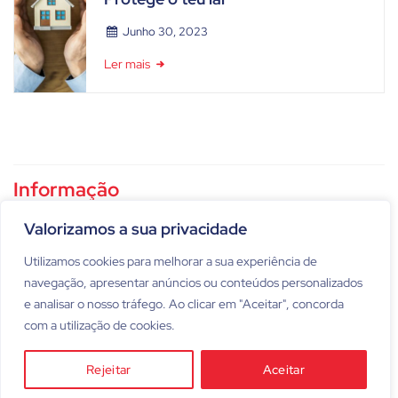
Junho 30, 2023
Ler mais
Informação
Política de privacidade
Valorizamos a sua privacidade
Utilizamos cookies para melhorar a sua experiência de
Condições gerais de utilização
navegação, apresentar anúncios ou conteúdos personalizados
e analisar o nosso tráfego. Ao clicar em "Aceitar", concorda
com a utilização de cookies.
Rejeitar
Aceitar
©2026 imóvel.pt