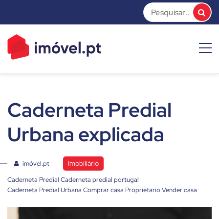
Skip
to
content
imóvel.pt News
Dicas e Notícias sobre o mundo do mercado imobiliário
Caderneta Predial
Urbana explicada
Imobiliário
imóvel.pt
Caderneta Predial
Caderneta predial portugal
Caderneta Predial Urbana
Comprar casa
Proprietario
Vender casa