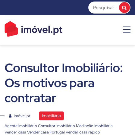
Skip
to
content
imóvel.pt News
Dicas e Notícias sobre o mundo do mercado imobiliário
Consultor Imobiliário:
Os motivos para
contratar
Imobiliário
imóvel.pt
Agente imobiliário
Consultor Imobiliário
Mediação Imobiliária
Vender casa
Vender casa Portugal
Vender casa rápido