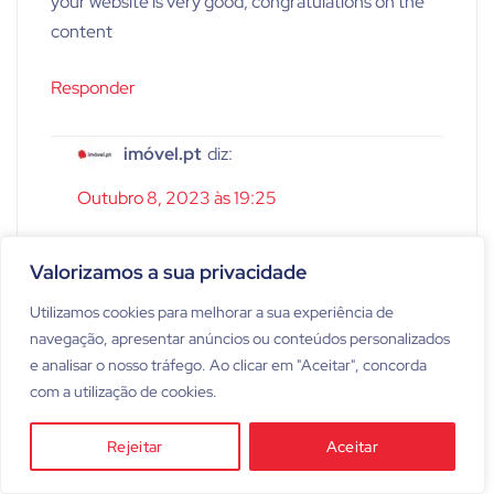
your website is very good, congratulations on the
content
Responder
imóvel.pt
diz:
Outubro 8, 2023 às 19:25
Thank you Marcilio!
Valorizamos a sua privacidade
Responder
Utilizamos cookies para melhorar a sua experiência de
navegação, apresentar anúncios ou conteúdos personalizados
e analisar o nosso tráfego. Ao clicar em "Aceitar", concorda
Deixe um comentário
com a utilização de cookies.
O seu endereço de email não será publicado.
Rejeitar
Aceitar
Campos obrigatórios marcados com
*