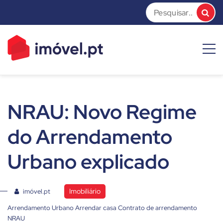
Skip
to
content
imóvel.pt News
Dicas e Notícias sobre o mundo do mercado imobiliário
NRAU: Novo Regime
do Arrendamento
Urbano explicado
Imobiliário
imóvel.pt
Arrendamento Urbano
Arrendar casa
Contrato de arrendamento
NRAU