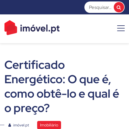
Skip
to
content
imóvel.pt News
Dicas e Notícias sobre o mundo do mercado imobiliário
Certificado
Energético: O que é,
como obtê-lo e qual é
o preço?
Imobiliário
imóvel.pt