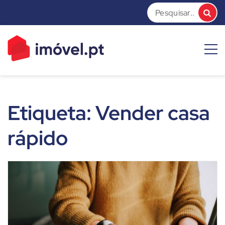
Skip
to
content
imóvel.pt News
Dicas e Notícias sobre o mundo do mercado imobiliário
Etiqueta:
Vender casa
rápido