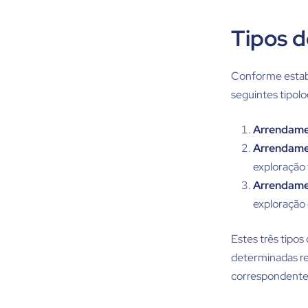
Tipos 
Conforme estabe
seguintes tipolo
Arrendame
Arrendamen
exploração f
Arrendame
exploração 
Estes três tipo
determinadas re
correspondentes