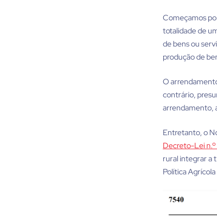
Começamos por e
totalidade de u
de bens ou servi
produção de ben
O arrendamento 
contrário, pres
arrendamento, 
Entretanto, o 
Decreto-Lei n.
rural integrar a
Política Agríco