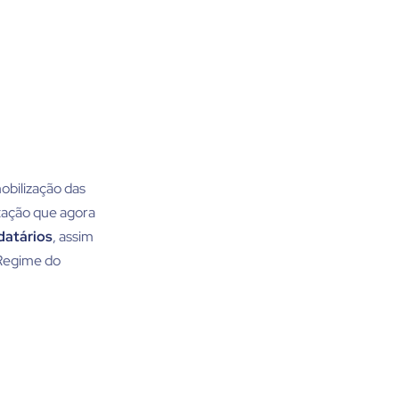
bilização das
ntação que agora
datários
, assim
 Regime do