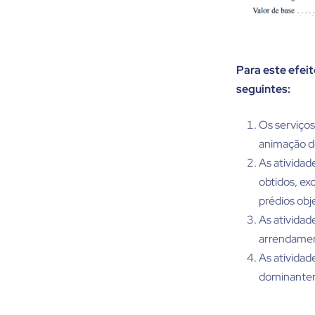
Para este efeit
seguintes:
Os serviços
animação d
As atividad
obtidos, ex
prédios ob
As atividad
arrendame
As atividad
dominantem