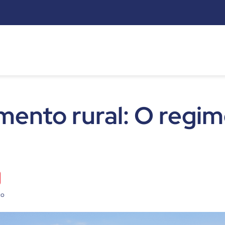
s
ento rural: O regi
co