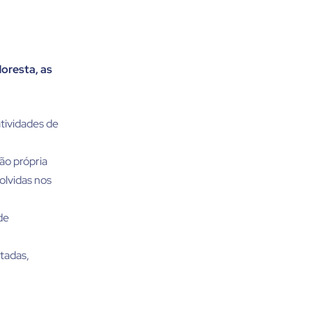
loresta, as
tividades de
ão própria
volvidas nos
de
tadas,