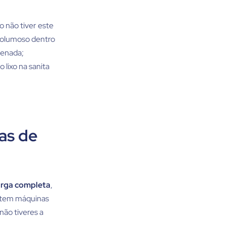
 não tiver este
 volumoso dentro
zenada;
 lixo na sanita
as de
arga completa
,
istem máquinas
não tiveres a