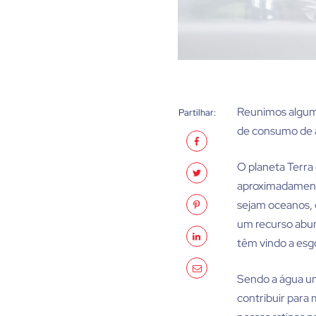
Reunimos algum
Partilhar:
de consumo de á
O planeta Terra 
aproximadamente
sejam oceanos, g
um recurso abun
têm vindo a esg
Sendo a água um
contribuir para