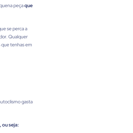
pequena peça
que
ue se perca a
ador. Qualquer
os que tenhas em
utoclismo gasta
, ou seja: