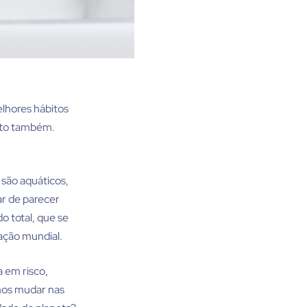
elhores hábitos
nto também.
são aquáticos,
ar de parecer
 total, que se
ação mundial.
 em risco,
mos mudar nas