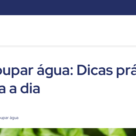
s
par água: Dicas prá
a a dia
oupar água