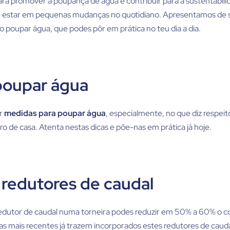
ara promover a poupança de água e contribuir para a sustentabili
e estar em pequenas mudanças no quotidiano. Apresentamos de 
 poupar água, que podes pôr em prática no teu dia a dia.
oupar água
ar
medidas para poupar água
, especialmente, no que diz respe
o de casa. Atenta nestas dicas e põe-nas em prática já hoje.
r redutores de caudal
redutor de caudal numa torneira podes reduzir em 50% a 60% o 
as mais recentes já trazem incorporados estes redutores de cauda