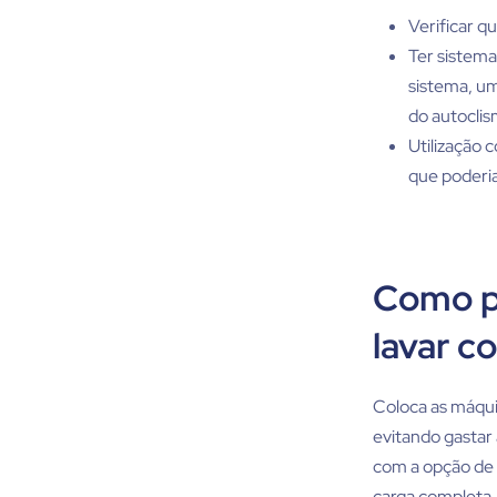
Verificar q
Ter sistema
sistema, um
do autocli
Utilização 
que poderia 
Como p
lavar c
Coloca as máqui
evitando gastar
com a opção de 
carga completa.