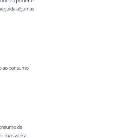
dade do planeta?
seguida algumas
ito ao consumo
consumo de
l, mas vale a