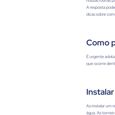
nossas rotinas p
A resposta pod
dicas sobre como
Como p
É urgente adot
que ocorre dentr
Instala
Ao instalar um 
água. As torneir