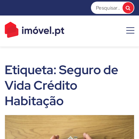
Skip
to
content
imóvel.pt News
Dicas e Notícias sobre o mundo do mercado imobiliário
Etiqueta:
Seguro de
Vida Crédito
Habitação