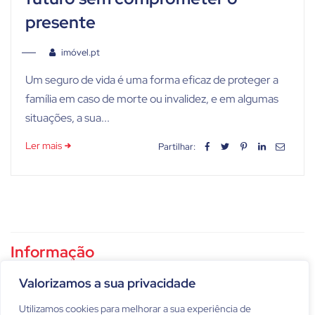
presente
imóvel.pt
Um seguro de vida é uma forma eficaz de proteger a
família em caso de morte ou invalidez, e em algumas
situações, a sua...
Ler mais
Partilhar:
Informação
Política de privacidade
Valorizamos a sua privacidade
Utilizamos cookies para melhorar a sua experiência de
Condições gerais de utilização