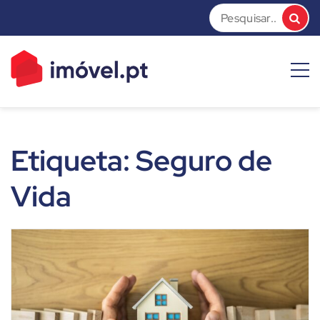
Skip
to
content
imóvel.pt News
Dicas e Notícias sobre o mundo do mercado imobiliário
Etiqueta:
Seguro de
Vida