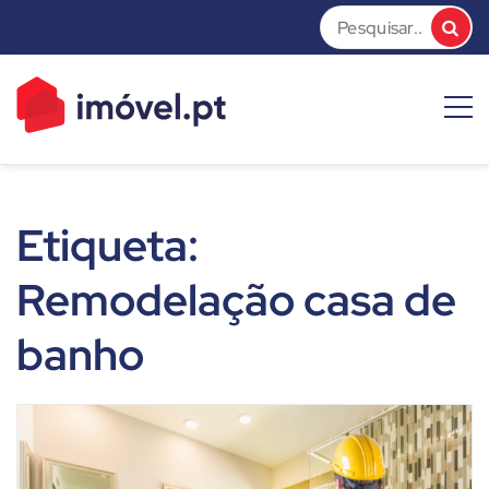
Skip
to
content
imóvel.pt News
Dicas e Notícias sobre o mundo do mercado imobiliário
Etiqueta:
Remodelação casa de
banho