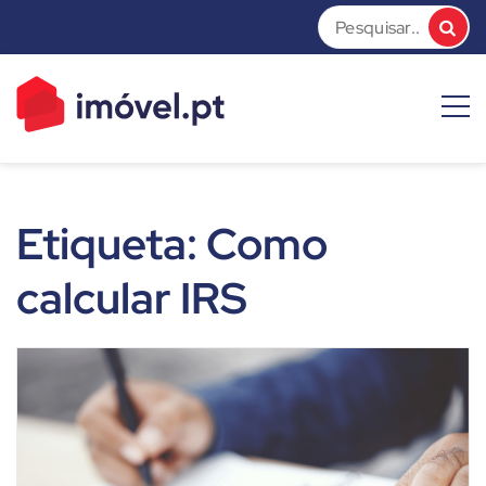
Skip
to
content
imóvel.pt News
Dicas e Notícias sobre o mundo do mercado imobiliário
Etiqueta:
Como
calcular IRS