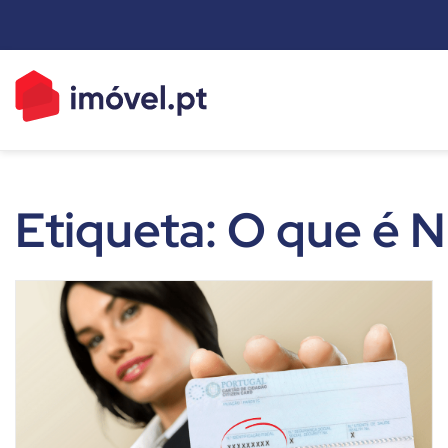
Skip
to
content
imóvel.pt New
Dicas e Notícias sobre o mundo do mercado imobiliário
Etiqueta:
O que é N