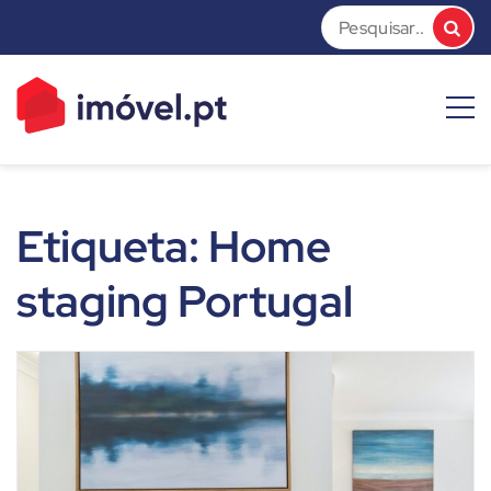
Skip
to
content
imóvel.pt News
Dicas e Notícias sobre o mundo do mercado imobiliário
Etiqueta:
Home
staging Portugal