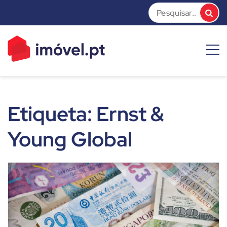
Skip
to
content
imóvel.pt News
Dicas e Notícias sobre o mundo do mercado imobiliário
Etiqueta:
Ernst &
Young Global