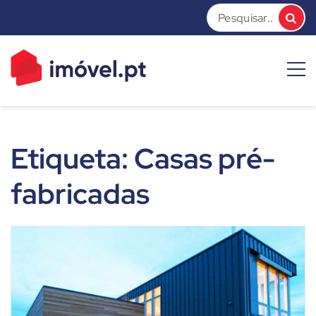
Skip
to
content
imóvel.pt News
Dicas e Notícias sobre o mundo do mercado imobiliário
Etiqueta:
Casas pré-
fabricadas