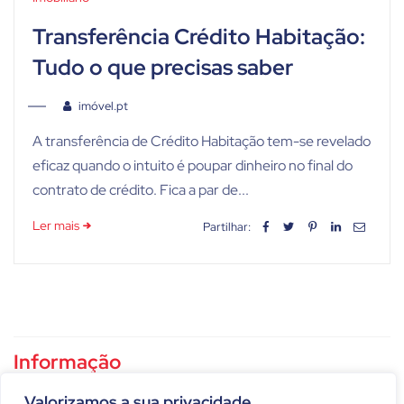
Transferência Crédito Habitação:
Tudo o que precisas saber
imóvel.pt
A transferência de Crédito Habitação tem-se revelado
eficaz quando o intuito é poupar dinheiro no final do
contrato de crédito. Fica a par de...
Ler mais
Partilhar:
Informação
Política de privacidade
Valorizamos a sua privacidade