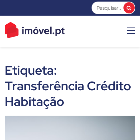
Skip
to
content
imóvel.pt News
Dicas e Notícias sobre o mundo do mercado imobiliário
Etiqueta:
Transferência Crédito
Habitação