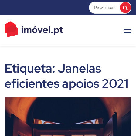
Skip
to
content
imóvel.pt News
Dicas e Notícias sobre o mundo do mercado imobiliário
Etiqueta:
Janelas
eficientes apoios 2021