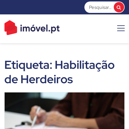
Skip
to
content
imóvel.pt News
Dicas e Notícias sobre o mundo do mercado imobiliário
Etiqueta:
Habilitação
de Herdeiros